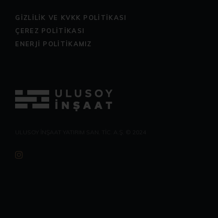
GİZLİLİK VE KVKK POLİTİKASI
ÇEREZ POLİTİKASI
ENERJİ POLİTİKAMIZ
ULUSOY İNŞAAT YATIRIM SAN. TİC. A.Ş. © 2024