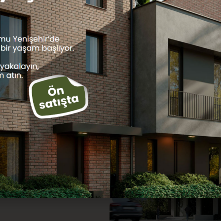
Sokakta, Medikal Park
lanmıştır. Her yere
taşıma araçlarına ve
 dk yürüme
ci binadır, 722 m² arsa
t alanına sahiptir.
ksektir. 3 bodrum, 1
ir çatı katından
tı ayrıca açığa