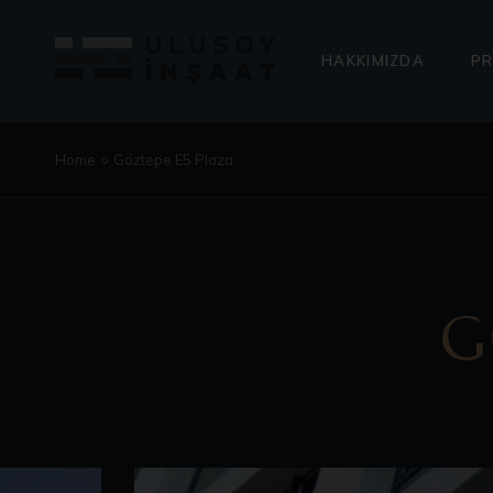
BAŞKANIN MESAJI
ENERJI POLITIKAM
HAKKIMIZDA
PR
BAŞKANIN MESAJI
TA
Home
Göztepe E5 Plaza
ENERJI POLITIKAMIZ
DE
GE
G