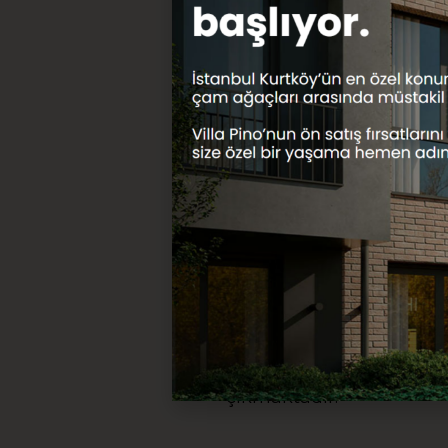
Göztepe E5 üzeri Nisan 
Hastanesi yanında konum
ulaşım rahat olup toplu 
Metro istasyonuna 2 – 3
mesafesindedir. E5 e ikin
içerisinde, 3778 m² inşaa
Binanın tabela değeri yü
Zemin ve 7 normal kat, b
oluşmaktaır.1. Bodrum ka
çıkmaktadır.